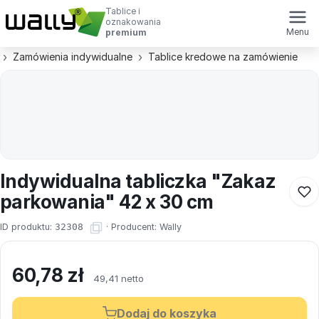
Tablice i
oznakowania
Menu
premium
Zamówienia indywidualne
Tablice kredowe na zamówienie
Indywidualna tabliczka "Zakaz
parkowania" 42 x 30 cm
ID produktu:
32308
·
Producent:
Wally
60,78
zł
49,41 netto
Dodaj do koszyka