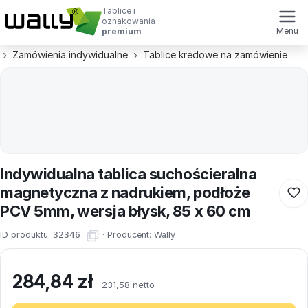
Tablice i
oznakowania
Menu
premium
Zamówienia indywidualne
Tablice kredowe na zamówienie
Indywidualna tablica suchościeralna
magnetyczna z nadrukiem, podłoże
PCV 5mm, wersja błysk, 85 x 60 cm
ID produktu:
32346
·
Producent:
Wally
284,84
zł
231,58 netto