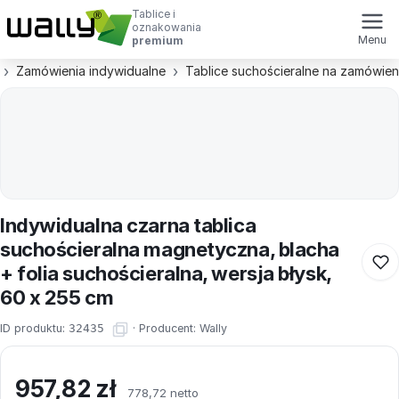
Tablice i
oznakowania
Menu
premium
Zamówienia indywidualne
Tablice suchościeralne na zamówien
Indywidualna czarna tablica
suchościeralna magnetyczna, blacha
+ folia suchościeralna, wersja błysk,
60 x 255 cm
ID produktu:
32435
·
Producent:
Wally
957,82
zł
778,72 netto