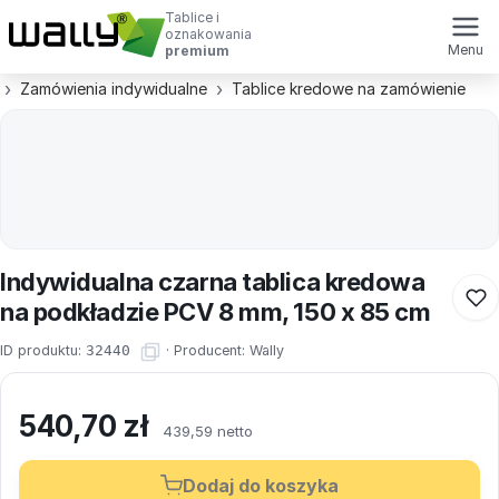
Tablice i
oznakowania
Menu
premium
Zamówienia indywidualne
Tablice kredowe na zamówienie
Indywidualna czarna tablica kredowa
na podkładzie PCV 8 mm, 150 x 85 cm
ID produktu:
32440
·
Producent:
Wally
540,70
zł
439,59 netto
Dodaj do koszyka