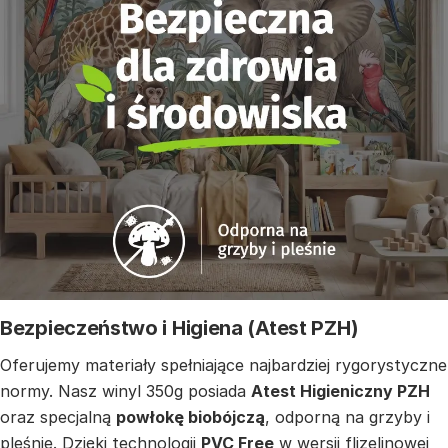
Bezpieczeństwo i Higiena (Atest PZH)
Oferujemy materiały spełniające najbardziej rygorystyczne
normy. Nasz winyl 350g posiada
Atest Higieniczny PZH
oraz specjalną
powłokę biobójczą
, odporną na grzyby i
pleśnie. Dzięki technologii
PVC Free
w wersji flizelinowej