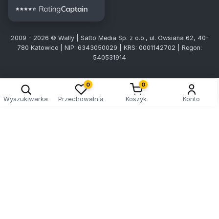
2009 - 2026 © Wally | Satto Media Sp. z o.o., ul. Owsiana 62, 40-
780 Katowice | NIP: 6343050029 | KRS: 0001142702 | Regon:
540531914
0
0
Wyszukiwarka
Przechowalnia
Koszyk
Konto