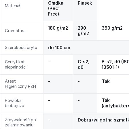
Gładka
Piasek
Materiał
(PVC
Free)
180 g/m2
290
350 g/m2
Gramatura
g/m2
Szerokość brytu
do 100 cm
-
C-s2,
B-s2, d0 (IS
Certyfikat
niepalności
d0
13501-1)
Atest
-
-
Tak
Higieniczny PZH
-
-
Tak
Powłoka
biobójcza
(antybakter
Zmywalność po
-
Dobra (wilgotna szmat
zalaminowaniu