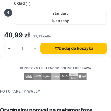
układ
standard
lustrzany
40,99
zł
33,33 netto
–
+
Dodaj do koszyka
BEZPIECZNA PŁATNOŚĆ ONLINE I DOSTAWA
FOTOTAPETY WALLY
Oryginalny pomysł na metamorfozę