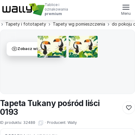
Tablice i
oznakowania
Menu
premium
Tapety i fototapety
Tapety wg pomieszczenia
do pokoju 
Zobacz wizualizacje
Tapeta Tukany pośród liści
0193
ID produktu:
32480
·
Producent:
Wally