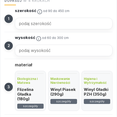
DOPASUJ
W 4 KROKACH
szerokość
od 90 do 450 cm
wysokość
od 60 do 300 cm
materiał
Ekologiczna i
Maskowanie
Higiena i
Matowa
Nierówności
Wytrzymałość
Flizelina
Winyl Piasek
Winyl Gładki
Gładka
(290g)
PZH (350g)
(180g)
szczegóły
szczegóły
szczegóły