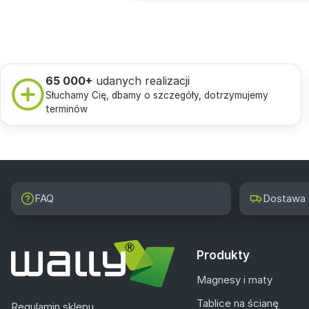
65 000+
udanych realizacji
Słuchamy Cię, dbamy o szczegóły, dotrzymujemy
terminów
FAQ
Dostawa
Produkty
Magnesy i maty
Tablice na ścianę
Regulamin sklepu