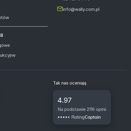
info@wally.com.pl
entów
2B
ugowe
dukcyjne
Tak nas oceniają
4.97
Na podstawie 2116 opinii