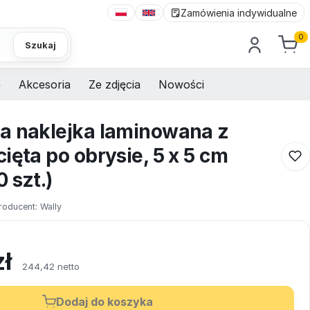
Zamówienia indywidualne
0
Szukaj
e
Akcesoria
Ze zdjęcia
Nowości
a naklejka laminowana z
ięta po obrysie, 5 x 5 cm
 szt.)
roducent:
Wally
zł
244,42 netto
Dodaj do koszyka