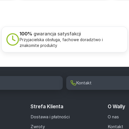
100%
gwarancja satysfakcji
Przyjacielska obsługa, fachowe doradztwo i
znakomite produkty
Kontakt
Strefa Klienta
O Wally
Dostawa i płatności
O nas
Zwroty
Kontakt