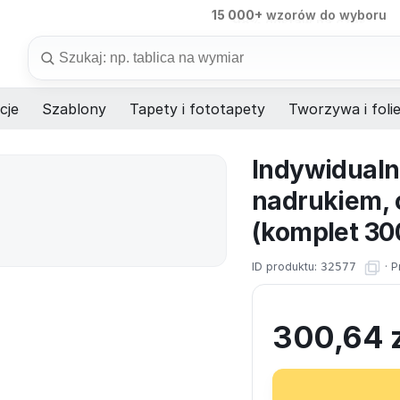
15 000+
wzorów do wyboru
98%
dostaw na czas
Szukaj
cje
Szablony
Tapety i fototapety
Tworzywa i foli
Indywidualn
nadrukiem, c
(komplet 300
ID produktu:
32577
·
P
300,64