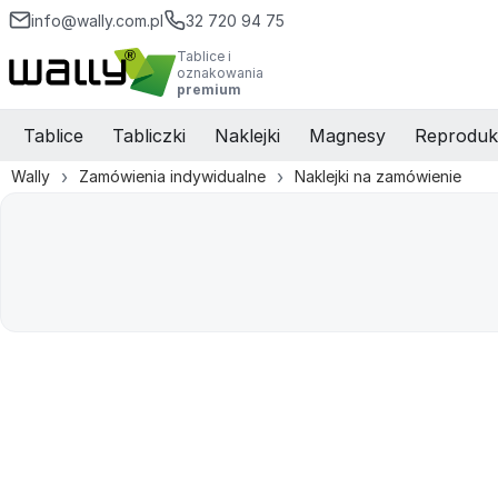
info@wally.com.pl
32 720 94 75
Tablice i
oznakowania
premium
Tablice
Tabliczki
Naklejki
Magnesy
Reproduk
Wally
Zamówienia indywidualne
Naklejki na zamówienie