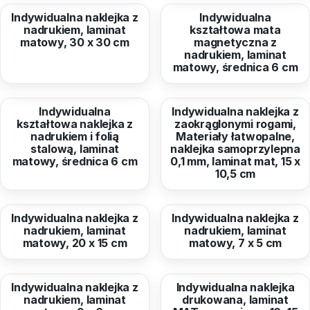
Indywidualna naklejka z
Indywidualna
nadrukiem, laminat
kształtowa mata
matowy, 30 x 30 cm
magnetyczna z
nadrukiem, laminat
matowy, średnica 6 cm
od
13,96 zł
od
11,63 zł
Indywidualna
Indywidualna naklejka z
kształtowa naklejka z
zaokrąglonymi rogami,
nadrukiem i folią
Materiały łatwopalne,
stalową, laminat
naklejka samoprzylepna
matowy, średnica 6 cm
0,1 mm, laminat mat, 15 x
10,5 cm
od
24,40 zł
od
10,98 zł
Indywidualna naklejka z
Indywidualna naklejka z
nadrukiem, laminat
nadrukiem, laminat
matowy, 20 x 15 cm
matowy, 7 x 5 cm
od
12,18 zł
od
10,98 zł
Indywidualna naklejka z
Indywidualna naklejka
nadrukiem, laminat
drukowana, laminat