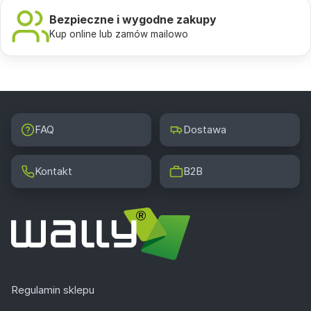
reklamowy idealnie wpasował się w przestrzeń oraz
Bezpieczne i wygodne zakupy
potrzeby naszych klientów.
Kup online lub zamów mailowo
Jakie mamy możliwości personalizacji
naklejek?
Dzięki naszym zaawansowanym technikom drukarskim i
szerokiej gamie materiałów, każdy klient może stworzyć
FAQ
Dostawa
naklejki dokładnie takie, jakich potrzebuje. Personalizacja
rozpoczyna się już od wyboru rozmiaru i kształtu
Kontakt
B2B
naklejki. Możliwości są praktycznie nieograniczone – od
małych naklejek na produkty po duże naklejki ścienne,
które mogą całkowicie odmienić wygląd każdego
pomieszczenia. Klientom oferujemy również naklejki o
złożonych kształtach i wielkościach, które są idealne na
targi, promocje oraz do oznaczania pojazdów
firmowych.
Regulamin sklepu