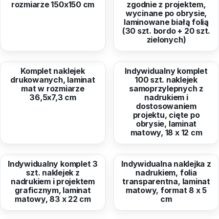
rozmiarze 150x150 cm
zgodnie z projektem,
wycinane po obrysie,
laminowane białą folią
(30 szt. bordo + 20 szt.
zielonych)
od
45,90 zł
od
456,33 zł
Komplet naklejek
Indywidualny komplet
drukowanych, laminat
100 szt. naklejek
mat w rozmiarze
samoprzylepnych z
36,5x7,3 cm
nadrukiem i
dostosowaniem
projektu, cięte po
obrysie, laminat
matowy, 18 x 12 cm
od
262,31 zł
od
4,03 zł
Indywidualny komplet 3
Indywidualna naklejka z
szt. naklejek z
nadrukiem, folia
nadrukiem i projektem
transparentna, laminat
graficznym, laminat
matowy, format 8 x 5
matowy, 83 x 22 cm
cm
od
12,10 zł
od
3,86 zł