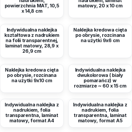
nadrukiem,
nadrukiem, laminat
powierzchnia MAT, 10,5
matowy, 20 x 10 cm
x 14,8 cm
od
35,39 zł
od
2,76 zł
Indywidualna naklejka
Naklejka kredowa cięta
kształtowa z nadrukiem
po obrysie, rozcinana
na folii transparentnej,
na użytki 9x6 cm
laminat matowy, 28,9 x
26,9 cm
od
4,45 zł
od
82,20 zł
Naklejka kredowa cięta
Indywidualna naklejka
po obrysie, rozcinana
dwukolorowa ( biały
na użytki 9x10 cm
pomarańcz) w
rozmiarze ~ 60 x 15 cm
od
21,08 zł
od
19,10 zł
Indywidualna naklejka z
Indywidualna naklejka z
nadrukiem, folia
nadrukiem, folia
transparentna, laminat
transparentna, laminat
matowy, format A4
matowy, format A5
od
21,33 zł
od
14,29 zł