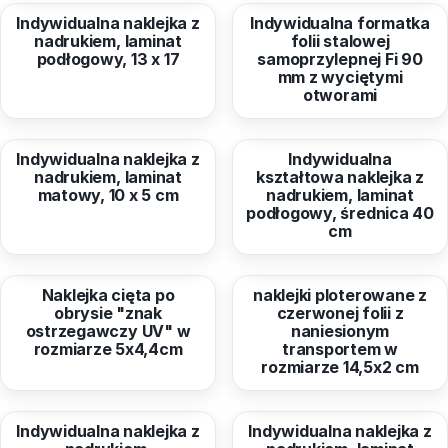
Indywidualna naklejka z
Indywidualna formatka
nadrukiem, laminat
folii stalowej
podłogowy, 13 x 17
samoprzylepnej Fi 90
mm z wyciętymi
otworami
od
9,11 zł
od
54,27 zł
Indywidualna naklejka z
Indywidualna
nadrukiem, laminat
kształtowa naklejka z
matowy, 10 x 5 cm
nadrukiem, laminat
podłogowy, średnica 40
cm
od
1,19 zł
od
3,90 zł
Naklejka cięta po
naklejki ploterowane z
obrysie "znak
czerwonej folii z
ostrzegawczy UV" w
naniesionym
rozmiarze 5x4,4cm
transportem w
rozmiarze 14,5x2 cm
od
10,98 zł
od
12,21 zł
Indywidualna naklejka z
Indywidualna naklejka z