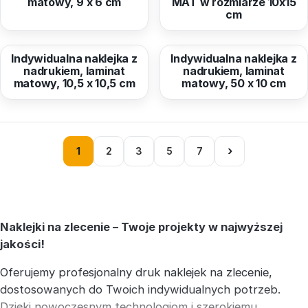
matowy, 9 x 6 cm
MAT w rozmiarze 10x15
cm
od
9,02 zł
od
31,23 zł
Indywidualna naklejka z
Indywidualna naklejka z
nadrukiem, laminat
nadrukiem, laminat
matowy, 10,5 x 10,5 cm
matowy, 50 x 10 cm
›
1
2
3
5
7
Naklejki na zlecenie – Twoje projekty w najwyższej
jakości!
Oferujemy profesjonalny druk naklejek na zlecenie,
dostosowanych do Twoich indywidualnych potrzeb.
Dzięki nowoczesnym technologiom i szerokiemu