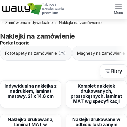
Tablice i
oznakowania
Menu
premium
Zamówienia indywidualne
Naklejki na zamówienie
Naklejki na zamówienie
Podkategorie
Fototapety na zamówienie
Magnesy na zamówienie
(79)
Filtry
od
12,95 zł
od
15,24 zł
Indywidualna naklejka z
Komplet naklejek
nadrukiem, laminat
drukowanych,
matowy, 21 x 14,8 cm
prostokątnych, laminat
MAT wg specyfikacji
od
249,76 zł
od
75,18 zł
Naklejka drukowana,
Naklejki drukowane w
laminat MAT w
odbiciu lustrzanym