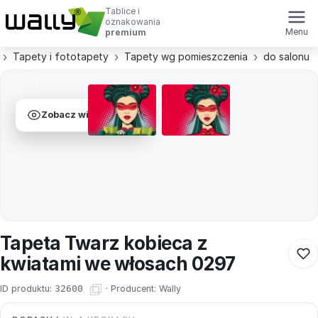
Tablice i
oznakowania
Menu
premium
Tapety i fototapety
Tapety wg pomieszczenia
do salonu
Zobacz wizualizacje
Tapeta Twarz kobieca z
kwiatami we włosach 0297
ID produktu:
32600
·
Producent:
Wally