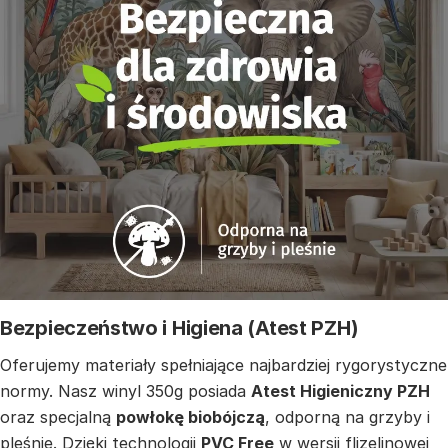
Bezpieczeństwo i Higiena (Atest PZH)
Oferujemy materiały spełniające najbardziej rygorystyczne
normy. Nasz winyl 350g posiada
Atest Higieniczny PZH
oraz specjalną
powłokę biobójczą
, odporną na grzyby i
pleśnie. Dzięki technologii
PVC Free
w wersji flizelinowej