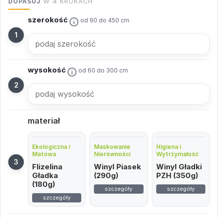
DOPASUJ
W 4 KROKACH
szerokość
od 90 do 450 cm
wysokość
od 60 do 300 cm
materiał
Ekologiczna i
Maskowanie
Higiena i
Matowa
Nierówności
Wytrzymałość
Flizelina
Winyl Piasek
Winyl Gładki
Gładka
(290g)
PZH (350g)
(180g)
szczegóły
szczegóły
szczegóły