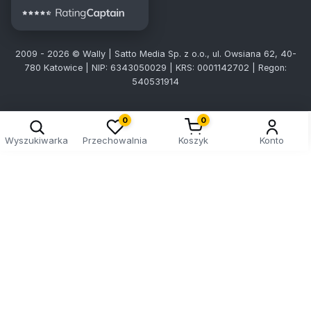
2009 - 2026 © Wally | Satto Media Sp. z o.o., ul. Owsiana 62, 40-
780 Katowice | NIP: 6343050029 | KRS: 0001142702 | Regon:
540531914
0
0
Wyszukiwarka
Przechowalnia
Koszyk
Konto