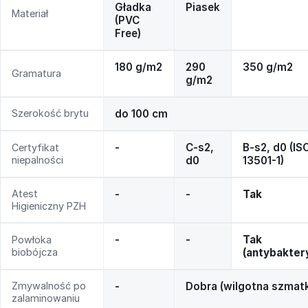
Gładka
Piasek
Materiał
(PVC
Free)
180 g/m2
290
350 g/m2
Gramatura
g/m2
Szerokość brytu
do 100 cm
-
C-s2,
B-s2, d0 (IS
Certyfikat
niepalności
d0
13501-1)
Atest
-
-
Tak
Higieniczny PZH
-
-
Tak
Powłoka
biobójcza
(antybakter
Zmywalność po
-
Dobra (wilgotna szmat
zalaminowaniu