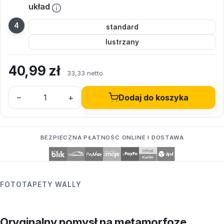
układ
standard
lustrzany
40,99
zł
33,33 netto
–
+
Dodaj do koszyka
BEZPIECZNA PŁATNOŚĆ ONLINE I DOSTAWA
FOTOTAPETY WALLY
Oryginalny pomysł na metamorfozę