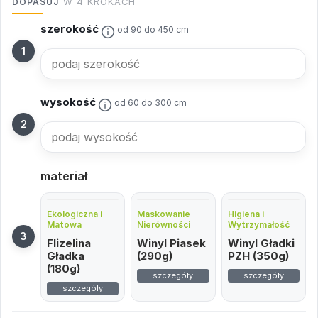
DOPASUJ
W 4 KROKACH
szerokość
od 90 do 450 cm
wysokość
od 60 do 300 cm
materiał
Ekologiczna i
Maskowanie
Higiena i
Matowa
Nierówności
Wytrzymałość
Flizelina
Winyl Piasek
Winyl Gładki
Gładka
(290g)
PZH (350g)
(180g)
szczegóły
szczegóły
szczegóły