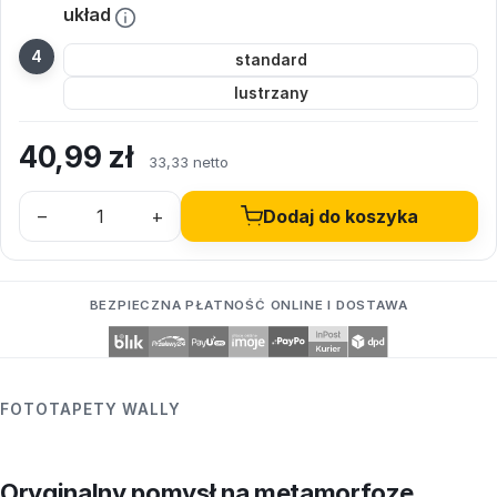
układ
standard
lustrzany
40,99
zł
33,33 netto
–
+
Dodaj do koszyka
BEZPIECZNA PŁATNOŚĆ ONLINE I DOSTAWA
FOTOTAPETY WALLY
Oryginalny pomysł na metamorfozę