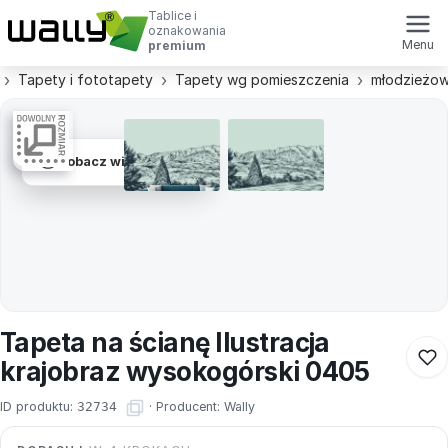
Tablice i
oznakowania
Menu
premium
Tapety i fototapety
Tapety wg pomieszczenia
młodzieżo
Zobacz wizualizacje
Tapeta na ścianę Ilustracja
krajobraz wysokogórski 0405
ID produktu:
32734
·
Producent:
Wally