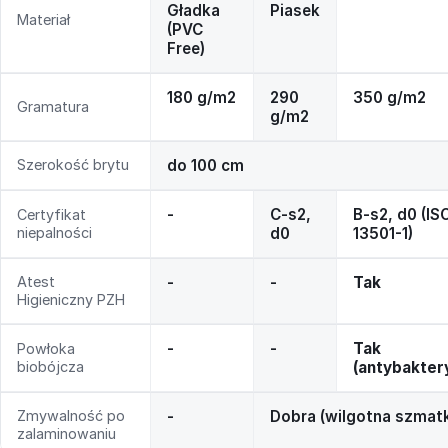
Gładka
Piasek
Materiał
(PVC
Free)
180 g/m2
290
350 g/m2
Gramatura
g/m2
Szerokość brytu
do 100 cm
-
C-s2,
B-s2, d0 (IS
Certyfikat
niepalności
d0
13501-1)
Atest
-
-
Tak
Higieniczny PZH
-
-
Tak
Powłoka
biobójcza
(antybakter
Zmywalność po
-
Dobra (wilgotna szmat
zalaminowaniu