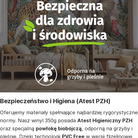
Bezpieczeństwo i Higiena (Atest PZH)
Oferujemy materiały spełniające najbardziej rygorystyczne
normy. Nasz winyl 350g posiada
Atest Higieniczny PZH
oraz specjalną
powłokę biobójczą
, odporną na grzyby i
pleśnie. Dzięki technologii
PVC Free
w wersji flizelinowej