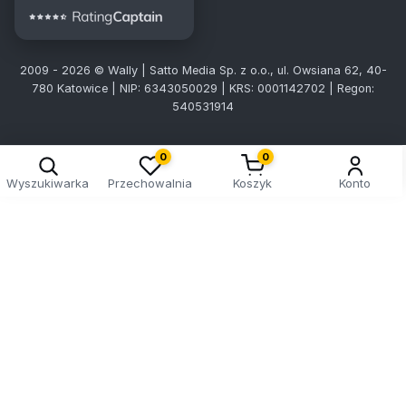
2009 - 2026 © Wally | Satto Media Sp. z o.o., ul. Owsiana 62, 40-
780 Katowice | NIP: 6343050029 | KRS: 0001142702 | Regon:
540531914
0
0
Wyszukiwarka
Przechowalnia
Koszyk
Konto