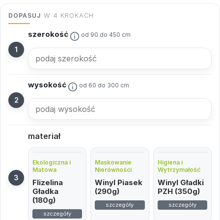
DOPASUJ
W 4 KROKACH
szerokość
od 90 do 450 cm
wysokość
od 60 do 300 cm
materiał
Ekologiczna i
Maskowanie
Higiena i
Matowa
Nierówności
Wytrzymałość
Flizelina
Winyl Piasek
Winyl Gładki
Gładka
(290g)
PZH (350g)
(180g)
szczegóły
szczegóły
szczegóły