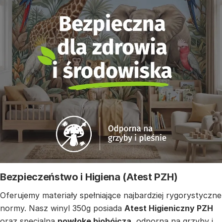
Bezpieczeństwo i Higiena (Atest PZH)
Oferujemy materiały spełniające najbardziej rygorystyczne
normy. Nasz winyl 350g posiada
Atest Higieniczny PZH
oraz specjalną
powłokę biobójczą
, odporną na grzyby i