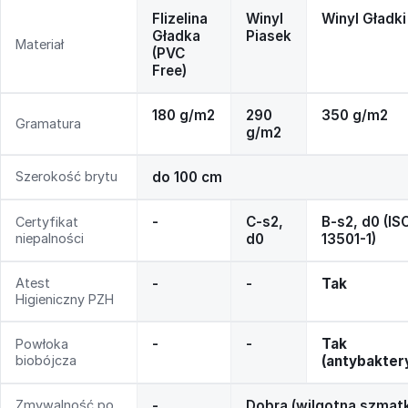
Flizelina
Winyl
Winyl Gładki
Gładka
Piasek
Materiał
(PVC
Free)
180 g/m2
290
350 g/m2
Gramatura
g/m2
Szerokość brytu
do 100 cm
-
C-s2,
B-s2, d0 (IS
Certyfikat
niepalności
d0
13501-1)
Atest
-
-
Tak
Higieniczny PZH
-
-
Tak
Powłoka
biobójcza
(antybakter
Zmywalność po
-
Dobra (wilgotna szmat