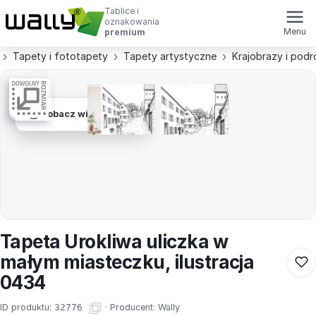
Tablice i
oznakowania
Menu
premium
Tapety i fototapety
Tapety artystyczne
Krajobrazy i podr
Zobacz wizualizacje
Tapeta Urokliwa uliczka w
małym miasteczku, ilustracja
0434
ID produktu:
32776
·
Producent:
Wally