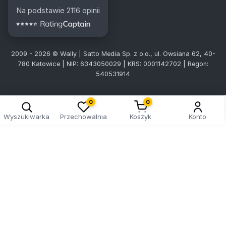
Na podstawie 2116 opinii
2009 - 2026 © Wally | Satto Media Sp. z o.o., ul. Owsiana 62, 40-
780 Katowice | NIP: 6343050029 | KRS: 0001142702 | Regon:
540531914
0
0
Wyszukiwarka
Przechowalnia
Koszyk
Konto