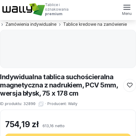
Tablice i
oznakowania
Menu
premium
Zamówienia indywidualne
Tablice kredowe na zamówienie
Indywidualna tablica suchościeralna
magnetyczna z nadrukiem, PCV 5mm,
wersja błysk, 75 x 178 cm
ID produktu:
32890
·
Producent:
Wally
754,19
zł
613,16 netto