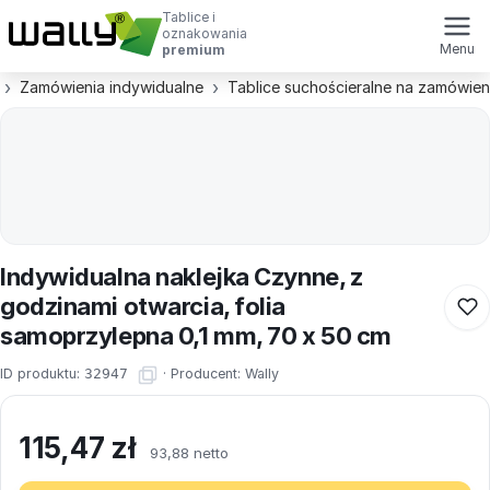
Tablice i
oznakowania
Menu
premium
Zamówienia indywidualne
Tablice suchościeralne na zamówien
Indywidualna naklejka Czynne, z
godzinami otwarcia, folia
samoprzylepna 0,1 mm, 70 x 50 cm
ID produktu:
32947
·
Producent:
Wally
115,47
zł
93,88 netto