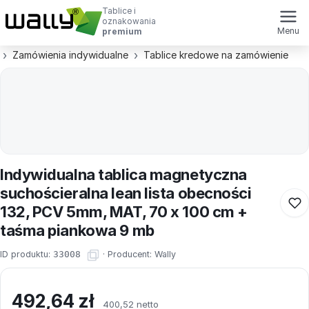
Tablice i
oznakowania
Menu
premium
Zamówienia indywidualne
Tablice kredowe na zamówienie
Indywidualna tablica magnetyczna
suchościeralna lean lista obecności
132, PCV 5mm, MAT, 70 x 100 cm +
taśma piankowa 9 mb
ID produktu:
33008
·
Producent:
Wally
492,64
zł
400,52 netto