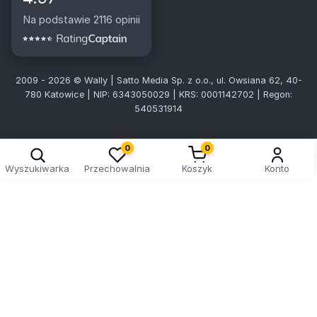
Na podstawie 2116 opinii
2009 - 2026 © Wally | Satto Media Sp. z o.o., ul. Owsiana 62, 40-
780 Katowice | NIP: 6343050029 | KRS: 0001142702 | Regon:
540531914
0
0
Wyszukiwarka
Przechowalnia
Koszyk
Konto