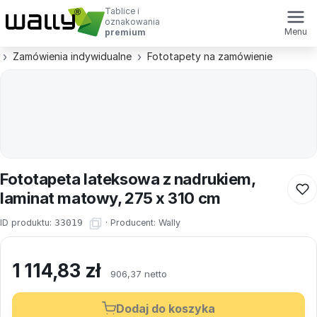
Tablice i
oznakowania
Menu
premium
Zamówienia indywidualne
Fototapety na zamówienie
Fototapeta lateksowa z nadrukiem,
laminat matowy, 275 x 310 cm
ID produktu:
33019
·
Producent:
Wally
1 114,83
zł
906,37 netto
Dodaj do koszyka