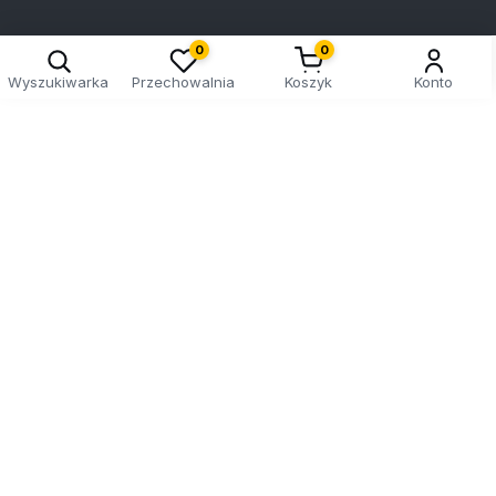
0
0
Wyszukiwarka
Przechowalnia
Koszyk
Konto