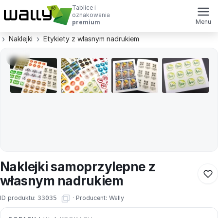
Tablice i
oznakowania
Menu
premium
Naklejki
Etykiety z własnym nadrukiem
Naklejki samoprzylepne z
własnym nadrukiem
ID produktu:
33035
·
Producent:
Wally