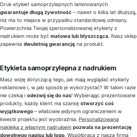
Druk etykiet samoprzylepnych laminowanych
gwarantuje długą żywotność
– nawet o kilka lat dłuższą,
niż ma to miejsce w przypadku standardowej odmiany.
Powierzchnia Twojej spersonalizowanej etykiety z
nadrukiem może być
matowa lub błyszcząca
. Nasz sklep
zapewnia
dwuletnią gwarancję
na produkt.
Etykieta samoprzylepna z nadrukiem
Masz wizję dotyczącą tego, jak mają wyglądać etykiety
reklamowe i, w jaki sposób je wykorzystać? W takim razie
nie czekaj i
odezwij się do nas
! Wybierając prezentowane
produkty, każdy klient ma szansę
stworzyć coś
wyjątkowego
– właściwie jedynym ograniczeniem w
kwestii projektu jest wyobraźnia.
Personalizowana
naklejka z własnym nadrukiem
pozwala na prezentację
dowolnego napisu lub logo
. Współpraca z naszą firmą