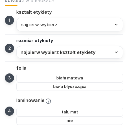
DOPASUJ
W 4 KROKACH
kształt etykiety
rozmiar etykiety
folia
biała matowa
biała błyszcząca
laminowanie
tak, mat
nie