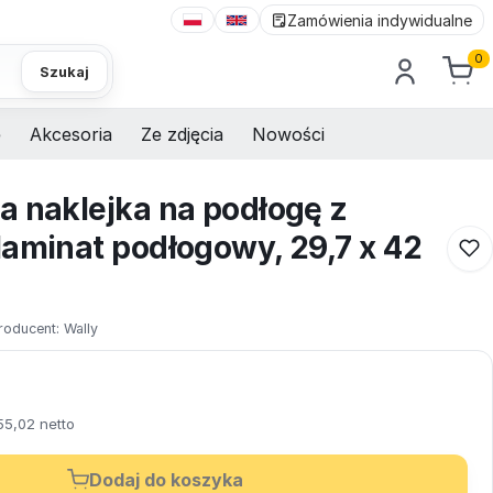
Zamówienia indywidualne
0
Szukaj
e
Akcesoria
Ze zdjęcia
Nowości
a naklejka na podłogę z
laminat podłogowy, 29,7 x 42
roducent:
Wally
55,02 netto
Dodaj do koszyka