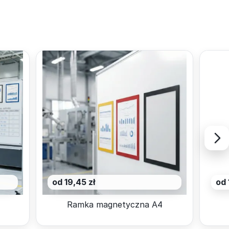
od 19,45 zł
od 
Ramka magnetyczna A4