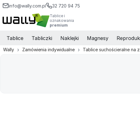
info@wally.com.pl
32 720 94 75
Tablice i
oznakowania
premium
Tablice
Tabliczki
Naklejki
Magnesy
Reproduk
Wally
Zamówienia indywidualne
Tablice suchościeralne na 