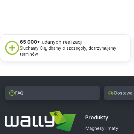
65 000+
udanych realizacji
Słuchamy Cię, dbamy o szczegóły, dotrzymujemy
terminów
FAQ
Dostawa
Produkty
Magnesy i maty