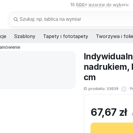
98%
dostaw na czas
Szukaj
cje
Szablony
Tapety i fototapety
Tworzywa i foli
zamówienie
Indywidualn
nadrukiem, 
cm
ID produktu:
33039
·
P
67,67
zł