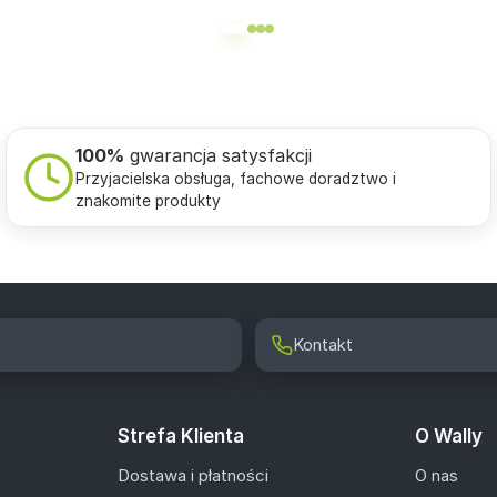
100%
gwarancja satysfakcji
Przyjacielska obsługa, fachowe doradztwo i
znakomite produkty
Kontakt
Strefa Klienta
O Wally
Dostawa i płatności
O nas