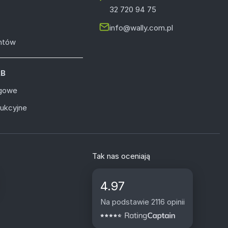
32 720 94 75
info@wally.com.pl
entów
2B
ugowe
dukcyjne
Tak nas oceniają
4.97
Na podstawie 2116 opinii