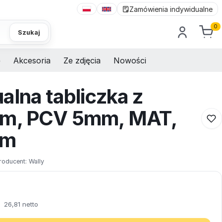
Zamówienia indywidualne
0
Szukaj
e
Akcesoria
Ze zdjęcia
Nowości
alna tabliczka z
em, PCV 5mm, MAT,
cm
roducent:
Wally
26,81 netto