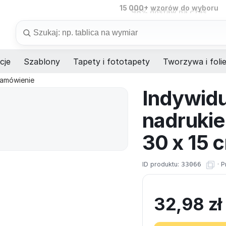
98%
dostaw na czas
Szukaj
cje
Szablony
Tapety i fototapety
Tworzywa i foli
zamówienie
Indywidu
nadruki
30 x 15 
ID produktu:
33066
·
P
32,98
zł