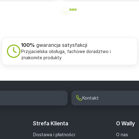
100%
gwarancja satysfakcji
Przyjacielska obsługa, fachowe doradztwo i
znakomite produkty
Kontakt
Strefa Klienta
O Wally
Dostawa i płatności
O nas