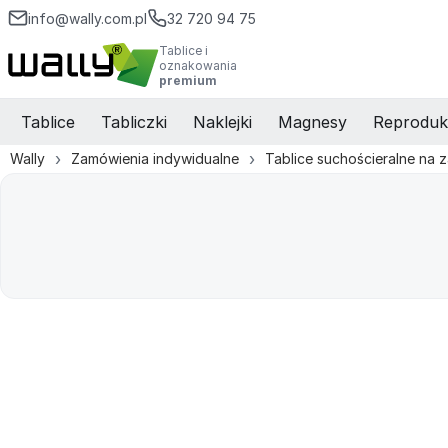
info@wally.com.pl
32 720 94 75
Tablice i
oznakowania
premium
Tablice
Tabliczki
Naklejki
Magnesy
Reproduk
Wally
Zamówienia indywidualne
Tablice suchościeralne na 