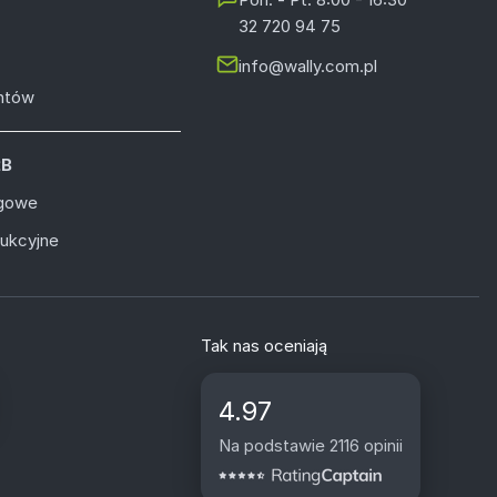
32 720 94 75
info@wally.com.pl
entów
2B
ugowe
dukcyjne
Tak nas oceniają
4.97
Na podstawie 2116 opinii