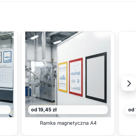
od 19,45 zł
od 
Ramka magnetyczna A4