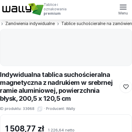
Tablice i
oznakowania
Menu
premium
Zamówienia indywidualne
Tablice suchościeralne na zamówien
Indywidualna tablica suchościeralna
magnetyczna z nadrukiem w srebrnej
ramie aluminiowej, powierzchnia
błysk, 200,5 x 120,5 cm
ID produktu:
33068
·
Producent:
Wally
1 508,77
zł
1 226,64 netto