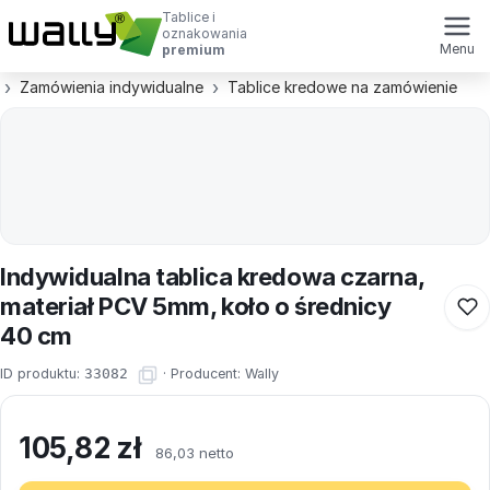
Tablice i
oznakowania
Menu
premium
Zamówienia indywidualne
Tablice kredowe na zamówienie
Indywidualna tablica kredowa czarna,
materiał PCV 5mm, koło o średnicy
40 cm
ID produktu:
33082
·
Producent:
Wally
105,82
zł
86,03 netto