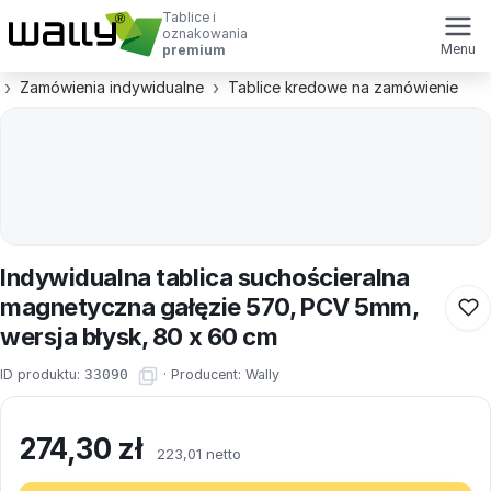
Tablice i
oznakowania
Menu
premium
Zamówienia indywidualne
Tablice kredowe na zamówienie
Indywidualna tablica suchościeralna
magnetyczna gałęzie 570, PCV 5mm,
wersja błysk, 80 x 60 cm
ID produktu:
33090
·
Producent:
Wally
274,30
zł
223,01 netto