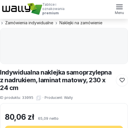
Tablice i
oznakowania
Menu
premium
Zamówienia indywidualne
Naklejki na zamówienie
Indywidualna naklejka samoprzylepna
z nadrukiem, laminat matowy, 230 x
24 cm
ID produktu:
33095
·
Producent:
Wally
80,06
zł
65,09 netto