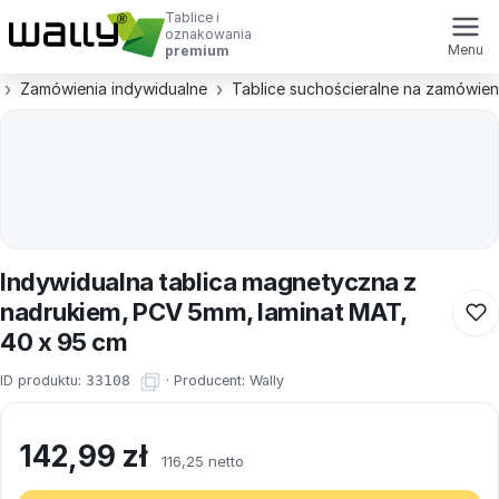
Tablice i
oznakowania
Menu
premium
Zamówienia indywidualne
Tablice suchościeralne na zamówien
Indywidualna tablica magnetyczna z
nadrukiem, PCV 5mm, laminat MAT,
40 x 95 cm
ID produktu:
33108
·
Producent:
Wally
142,99
zł
116,25 netto