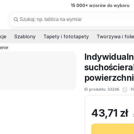
98%
dostaw na czas
Szukaj
cje
Szablony
Tapety i fototapety
Tworzywa i foli
enie
Indywidualn
suchościera
powierzchnia
ID produktu:
33246
·
P
43,71
zł