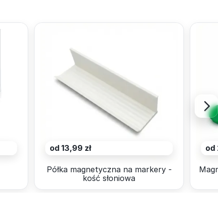
od 13,99 zł
od 
4
Półka magnetyczna na markery -
Magn
kość słoniowa