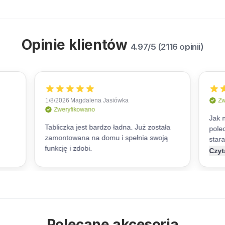
Opinie klientów
4.97/5 (2116 opinii)
Polecane akcesoria