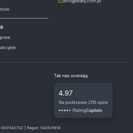
info@wally.com.pl
entów
2B
ugowe
dukcyjne
Tak nas oceniają
4.97
Na podstawie 2116 opinii
S: 0001142702 | Regon: 540531914