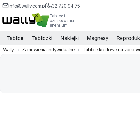
info@wally.com.pl
32 720 94 75
Tablice i
oznakowania
premium
Tablice
Tabliczki
Naklejki
Magnesy
Reproduk
Wally
Zamówienia indywidualne
Tablice kredowe na zamówi