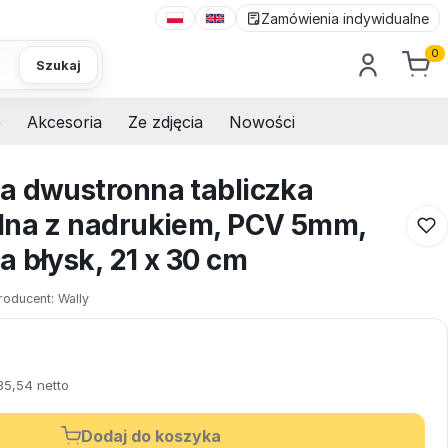
Zamówienia indywidualne
0
Szukaj
e
Akcesoria
Ze zdjęcia
Nowości
a dwustronna tabliczka
lna z nadrukiem, PCV 5mm,
 błysk, 21 x 30 cm
roducent:
Wally
35,54 netto
Dodaj do koszyka