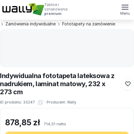
Tablice i
oznakowania
Menu
premium
Zamówienia indywidualne
Fototapety na zamówienie
Indywidualna fototapeta lateksowa z
nadrukiem, laminat matowy, 232 x
273 cm
ID produktu:
33247
·
Producent:
Wally
878,85
zł
714,51 netto