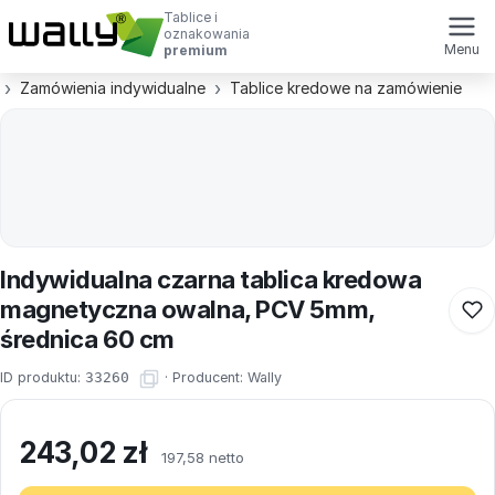
Tablice i
oznakowania
Menu
premium
Zamówienia indywidualne
Tablice kredowe na zamówienie
Indywidualna czarna tablica kredowa
magnetyczna owalna, PCV 5mm,
średnica 60 cm
ID produktu:
33260
·
Producent:
Wally
243,02
zł
197,58 netto