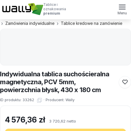
Tablice i
oznakowania
Menu
premium
Zamówienia indywidualne
Tablice kredowe na zamówienie
Indywidualna tablica suchościeralna
magnetyczna, PCV 5mm,
powierzchnia błysk, 430 x 180 cm
ID produktu:
33262
·
Producent:
Wally
4 576,36
zł
3 720,62 netto