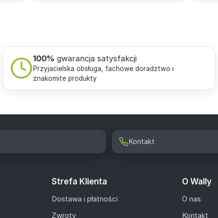
100%
gwarancja satysfakcji
Przyjacielska obsługa, fachowe doradztwo i
znakomite produkty
Kontakt
Strefa Klienta
O Wally
Dostawa i płatności
O nas
Zwroty
Kontakt