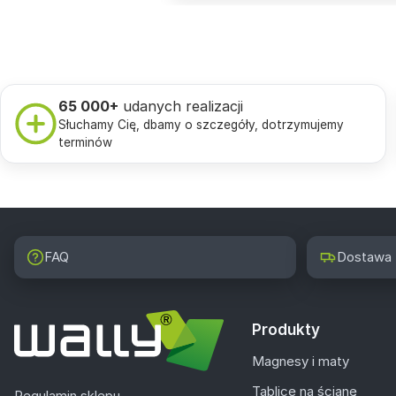
65 000+
udanych realizacji
Słuchamy Cię, dbamy o szczegóły, dotrzymujemy
terminów
FAQ
Dostawa
Produkty
Magnesy i maty
Tablice na ścianę
Regulamin sklepu