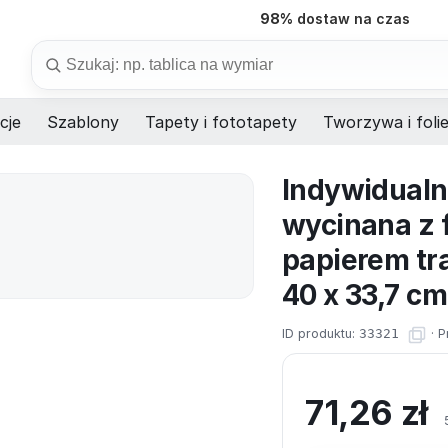
98%
dostaw na czas
Szukaj
cje
Szablony
Tapety i fototapety
Tworzywa i foli
Indywidualn
wycinana z fo
papierem tr
40 x 33,7 cm
ID produktu:
33321
·
P
71,26
zł