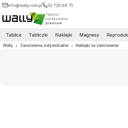
info@wally.com.pl
32 720 94 75
Tablice i
oznakowania
premium
Tablice
Tabliczki
Naklejki
Magnesy
Reproduk
Wally
Zamówienia indywidualne
Naklejki na zamówienie