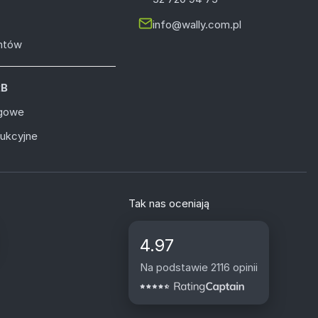
info@wally.com.pl
entów
2B
ugowe
dukcyjne
Tak nas oceniają
4.97
Na podstawie 2116 opinii