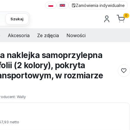
Zamówienia indywidualne
0
Szukaj
e
Akcesoria
Ze zdjęcia
Nowości
a naklejka samoprzylepna
lii (2 kolory), pokryta
ansportowym, w rozmiarze
roducent:
Wally
57,93 netto