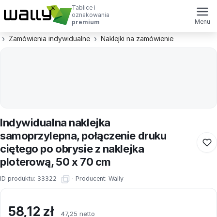
Tablice i
oznakowania
Menu
premium
Zamówienia indywidualne
Naklejki na zamówienie
Indywidualna naklejka
samoprzylepna, połączenie druku
ciętego po obrysie z naklejka
ploterową, 50 x 70 cm
ID produktu:
33322
·
Producent:
Wally
58,12
zł
47,25 netto