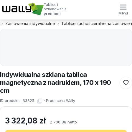
Tablice i
oznakowania
Menu
premium
Zamówienia indywidualne
Tablice suchościeralne na zamówien
Indywidualna szklana tablica
magnetyczna z nadrukiem, 170 x 190
cm
ID produktu:
33325
·
Producent:
Wally
3 322,08
zł
2 700,88 netto