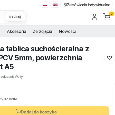
Zamówienia indywidualne
0
Szukaj
e
Akcesoria
Ze zdjęcia
Nowości
a tablica suchościeralna z
 PCV 5mm, powierzchnia
t A5
roducent:
Wally
25,82 netto
Dodaj do koszyka