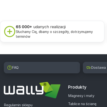
65 000+
udanych realizacji
Słuchamy Cię, dbamy o szczegóły, dotrzymujemy
terminów
FAQ
Dostawa
Produkty
Magnesy i maty
Tablice na ścianę
Regulamin sklepu