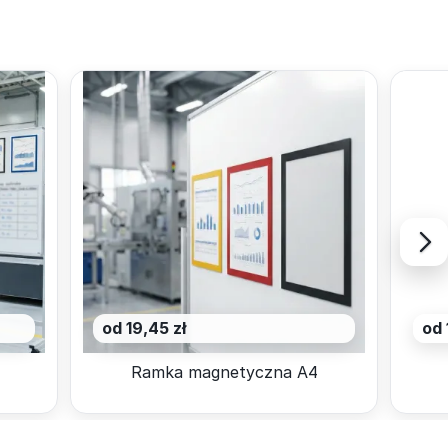
od 19,45 zł
od 
Ramka magnetyczna A4