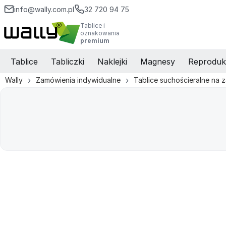
info@wally.com.pl
32 720 94 75
Tablice i
oznakowania
premium
Tablice
Tabliczki
Naklejki
Magnesy
Reproduk
Wally
Zamówienia indywidualne
Tablice suchościeralne na 