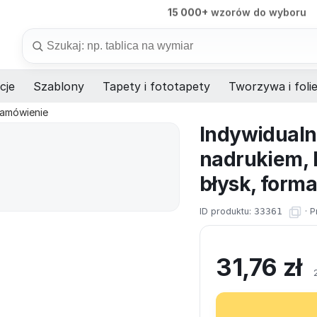
98%
dostaw na czas
Szukaj
cje
Szablony
Tapety i fototapety
Tworzywa i foli
zamówienie
Indywidualn
nadrukiem,
błysk, forma
ID produktu:
33361
·
P
31,76
zł