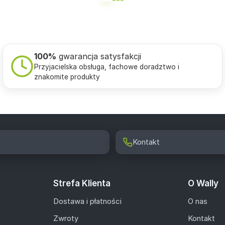
100%
gwarancja satysfakcji
Przyjacielska obsługa, fachowe doradztwo i
znakomite produkty
Kontakt
Strefa Klienta
O Wally
Dostawa i płatności
O nas
Zwroty
Kontakt