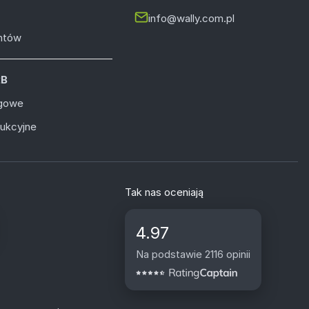
info@wally.com.pl
entów
2B
ugowe
dukcyjne
Tak nas oceniają
4.97
Na podstawie 2116 opinii