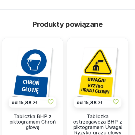
Produkty powiązane
od 15,88 zł
od 15,88 zł
Tabliczka BHP z
Tabliczka
piktogramem Chroń
ostrzegawcza BHP z
głowę
piktogramem Uwaga!
Ryzyko urazu głowy