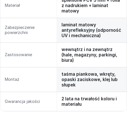
spienione PCV 5 mm + folia
Materiał
z nadrukiem + laminat
matowy
laminat matowy
Zabezpieczenie
antyrefleksyjny (odporność
powierzchni
UV i mechaniczna)
wewnątrz i na zewnątrz
Zastosowanie
(hale, magazyny, parkingi,
biura)
taśma piankowa, wkręty,
Montaż
opaski zaciskowe, klej lub
słupek
2 lata na trwałość koloru i
Gwarancja jakości
materiału