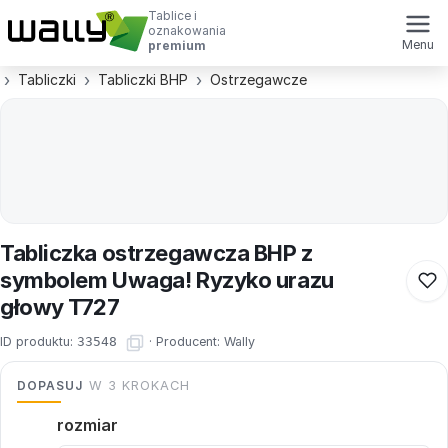
Tablice i
oznakowania
Menu
premium
Tabliczki
Tabliczki BHP
Ostrzegawcze
Tabliczka ostrzegawcza BHP z
symbolem Uwaga! Ryzyko urazu
głowy T727
ID produktu:
33548
·
Producent:
Wally
DOPASUJ
W 3 KROKACH
rozmiar