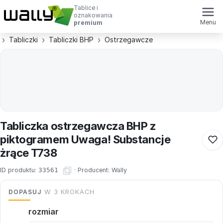
Tablice i
oznakowania
Menu
premium
Tabliczki
Tabliczki BHP
Ostrzegawcze
Tabliczka ostrzegawcza BHP z
piktogramem Uwaga! Substancje
żrące T738
ID produktu:
33561
·
Producent:
Wally
DOPASUJ
W 3 KROKACH
rozmiar