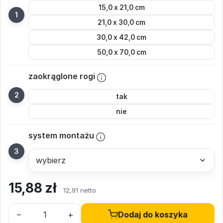
15,0 x 21,0 cm
21,0 x 30,0 cm
30,0 x 42,0 cm
50,0 x 70,0 cm
zaokrąglone rogi
tak
nie
system montażu
15,88
zł
12,91 netto
–
+
Dodaj do koszyka