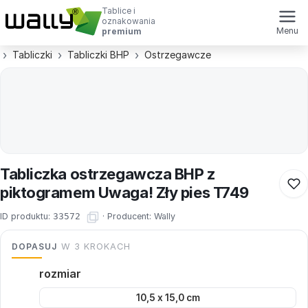
Tablice i
oznakowania
Menu
premium
Tabliczki
Tabliczki BHP
Ostrzegawcze
Tabliczka ostrzegawcza BHP z
piktogramem Uwaga! Zły pies T749
ID produktu:
33572
·
Producent:
Wally
DOPASUJ
W 3 KROKACH
rozmiar
10,5 x 15,0 cm