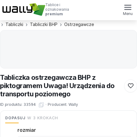
Tablice i
oznakowania
Menu
premium
Tabliczki
Tabliczki BHP
Ostrzegawcze
Tabliczka ostrzegawcza BHP z
piktogramem Uwaga! Urządzenia do
transportu poziomego
ID produktu:
33594
·
Producent:
Wally
DOPASUJ
W 3 KROKACH
rozmiar