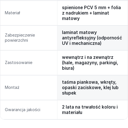
spienione PCV 5 mm + folia
Materiał
z nadrukiem + laminat
matowy
laminat matowy
Zabezpieczenie
antyrefleksyjny (odporność
powierzchni
UV i mechaniczna)
wewnątrz i na zewnątrz
Zastosowanie
(hale, magazyny, parkingi,
biura)
taśma piankowa, wkręty,
Montaż
opaski zaciskowe, klej lub
słupek
2 lata na trwałość koloru i
Gwarancja jakości
materiału