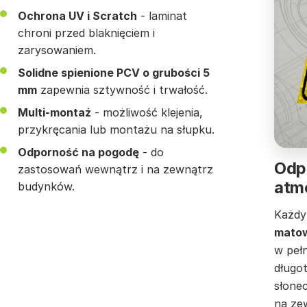
Ochrona UV i Scratch
- laminat
chroni przed blaknięciem i
zarysowaniem.
Solidne spienione PCV o grubości 5
mm
zapewnia sztywność i trwałość.
Multi-montaż
- możliwość klejenia,
przykręcania lub montażu na słupku.
Odporność na pogodę
- do
Odp
zastosowań wewnątrz i na zewnątrz
atmo
budynków.
Każdy
matow
w pełn
długo
słone
na ze