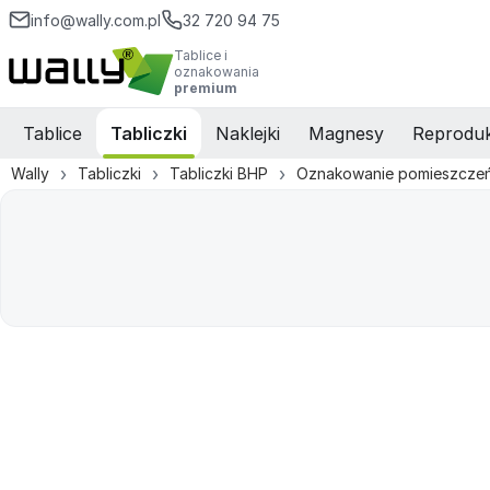
info@wally.com.pl
32 720 94 75
Tablice i
oznakowania
premium
Tablice
Tabliczki
Naklejki
Magnesy
Reproduk
Wally
Tabliczki
Tabliczki BHP
Oznakowanie pomieszcze