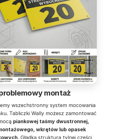
problemowy montaż
jemy wszechstronny system mocowania
nku. Tabliczki Wally możesz zamontować
omocą
piankowej taśmy dwustronnej,
 montażowego, wkrętów lub opasek
kowych
. Gładka struktura tylnej części