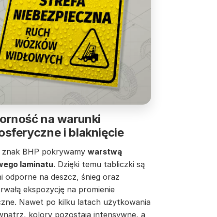
orność na warunki
sferyczne i blaknięcie
 znak BHP pokrywamy
warstwą
ego laminatu
. Dzięki temu tabliczki są
i odporne na deszcz, śnieg oraz
trwałą ekspozycję na promienie
czne. Nawet po kilku latach użytkowania
wnątrz, kolory pozostają intensywne, a