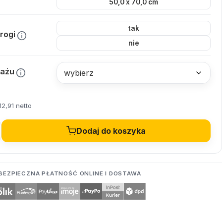
50,0 x 70,0 cm
tak
rogi
nie
tażu
12,91 netto
Dodaj do koszyka
BEZPIECZNA PŁATNOŚĆ ONLINE I DOSTAWA