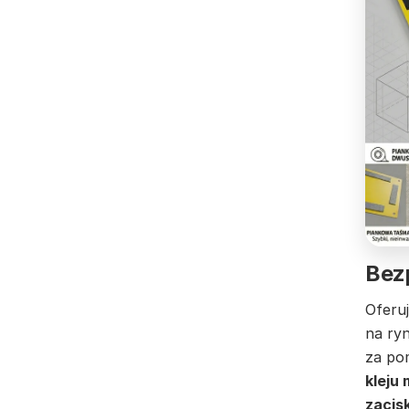
Bez
Oferu
na ry
za p
kleju
zacis