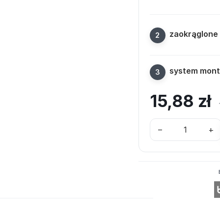
zaokrąglone 
system mon
15,88
zł
–
+