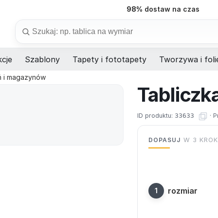
98%
dostaw na czas
Szukaj
cje
Szablony
Tapety i fototapety
Tworzywa i foli
ń i magazynów
Tabliczk
ID produktu:
33633
·
P
DOPASUJ
W 3 KRO
rozmiar