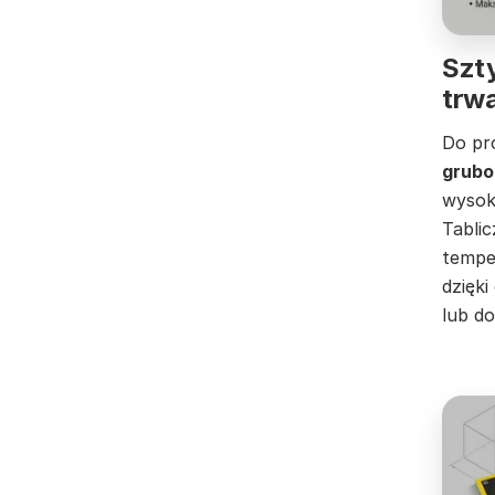
Szt
trwa
Do pr
grubo
wysok
Tablic
tempe
dzięk
lub do