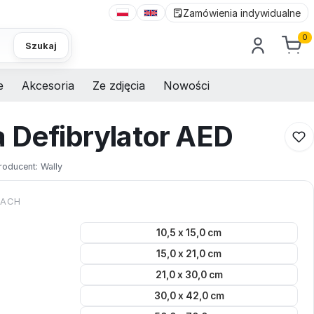
Zamówienia indywidualne
0
Szukaj
e
Akcesoria
Ze zdjęcia
Nowości
a Defibrylator AED
roducent:
Wally
KACH
10,5 x 15,0 cm
15,0 x 21,0 cm
21,0 x 30,0 cm
30,0 x 42,0 cm