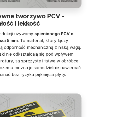
ywne tworzywo PCV -
łość i lekkość
odukcji używamy
spienionego PCV o
ści 5 mm
. To materiał, który łączy
ą odporność mechaniczną z niską wagą.
zki nie odkształcają się pod wpływem
ratury, są sprężyste i łatwe w obróbce
i czemu można je samodzielnie nawiercać
cinać bez ryzyka pęknięcia płyty.