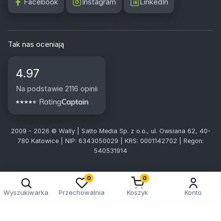
Facebook
Instagram
LinkedIn
Tak nas oceniają
4.97
Na podstawie 2116 opinii
2009 - 2026 © Wally | Satto Media Sp. z o.o., ul. Owsiana 62, 40-
780 Katowice | NIP: 6343050029 | KRS: 0001142702 | Regon:
540531914
0
0
Wyszukiwarka
Przechowalnia
Koszyk
Konto