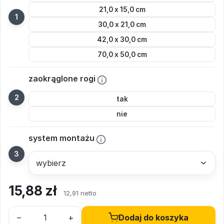
21,0 x 15,0 cm
30,0 x 21,0 cm
42,0 x 30,0 cm
70,0 x 50,0 cm
zaokrąglone rogi
tak
nie
system montażu
15,88
zł
12,91 netto
–
+
Dodaj do koszyka