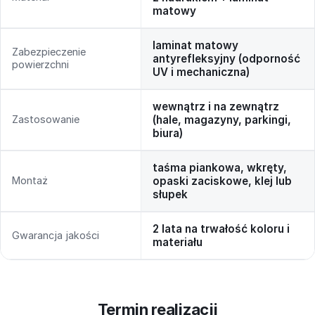
matowy
laminat matowy
Zabezpieczenie
antyrefleksyjny (odporność
powierzchni
UV i mechaniczna)
wewnątrz i na zewnątrz
Zastosowanie
(hale, magazyny, parkingi,
biura)
taśma piankowa, wkręty,
Montaż
opaski zaciskowe, klej lub
słupek
2 lata na trwałość koloru i
Gwarancja jakości
materiału
Termin realizacji