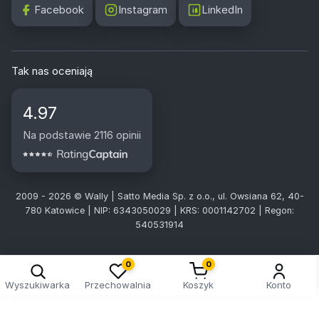
Facebook
Instagram
LinkedIn
Tak nas oceniają
4.97
Na podstawie 2116 opinii
2009 - 2026 © Wally | Satto Media Sp. z o.o., ul. Owsiana 62, 40-
780 Katowice | NIP: 6343050029 | KRS: 0001142702 | Regon:
540531914
0
0
Wyszukiwarka
Przechowalnia
Koszyk
Konto