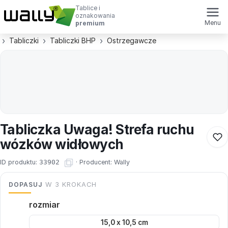
Tablice i
oznakowania
Menu
premium
Tabliczki
Tabliczki BHP
Ostrzegawcze
Tabliczka Uwaga! Strefa ruchu
wózków widłowych
ID produktu:
33902
·
Producent:
Wally
DOPASUJ
W 3 KROKACH
rozmiar
15,0 x 10,5 cm