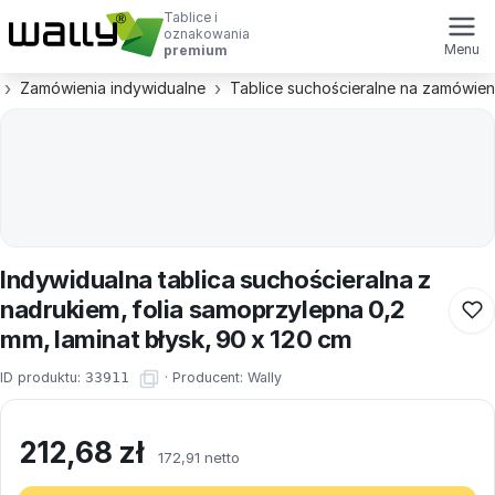
Tablice i
oznakowania
Menu
premium
Zamówienia indywidualne
Tablice suchościeralne na zamówien
Indywidualna tablica suchościeralna z
nadrukiem, folia samoprzylepna 0,2
mm, laminat błysk, 90 x 120 cm
ID produktu:
33911
·
Producent:
Wally
212,68
zł
172,91 netto