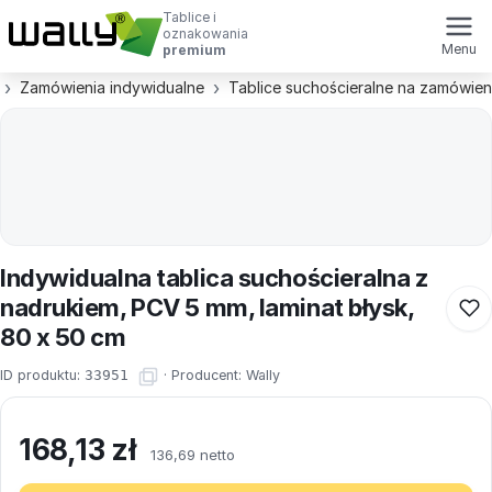
Tablice i
oznakowania
Menu
premium
Zamówienia indywidualne
Tablice suchościeralne na zamówien
Indywidualna tablica suchościeralna z
nadrukiem, PCV 5 mm, laminat błysk,
80 x 50 cm
ID produktu:
33951
·
Producent:
Wally
168,13
zł
136,69 netto