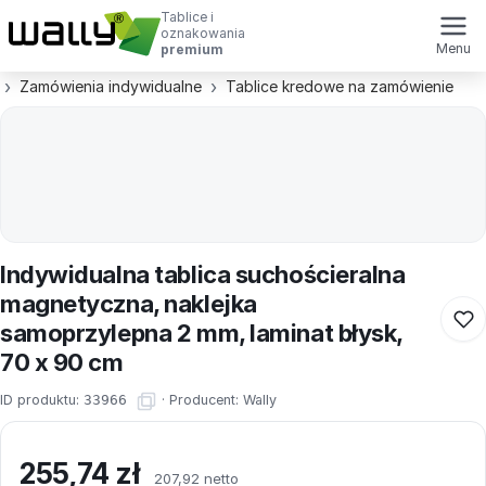
Tablice i
oznakowania
Menu
premium
Zamówienia indywidualne
Tablice kredowe na zamówienie
Indywidualna tablica suchościeralna
magnetyczna, naklejka
samoprzylepna 2 mm, laminat błysk,
70 x 90 cm
ID produktu:
33966
·
Producent:
Wally
255,74
zł
207,92 netto