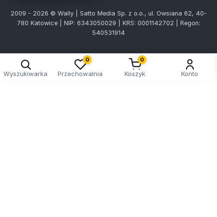
2009 - 2026 © Wally | Satto Media Sp. z o.o., ul. Owsiana 62, 40-
780 Katowice | NIP: 6343050029 | KRS: 0001142702 | Regon:
540531914
0
0
Wyszukiwarka
Przechowalnia
Koszyk
Konto