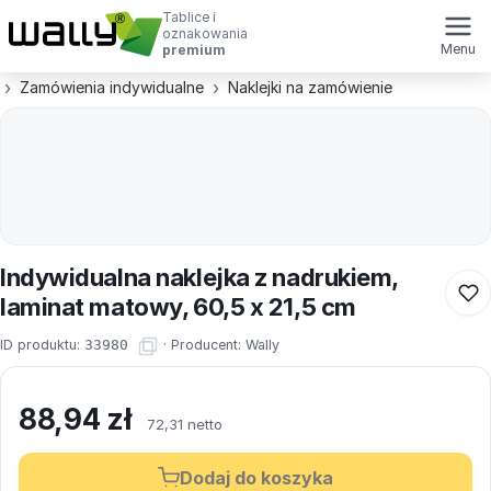
Tablice i
oznakowania
Menu
premium
Zamówienia indywidualne
Naklejki na zamówienie
Indywidualna naklejka z nadrukiem,
laminat matowy, 60,5 x 21,5 cm
ID produktu:
33980
·
Producent:
Wally
88,94
zł
72,31 netto
Dodaj do koszyka