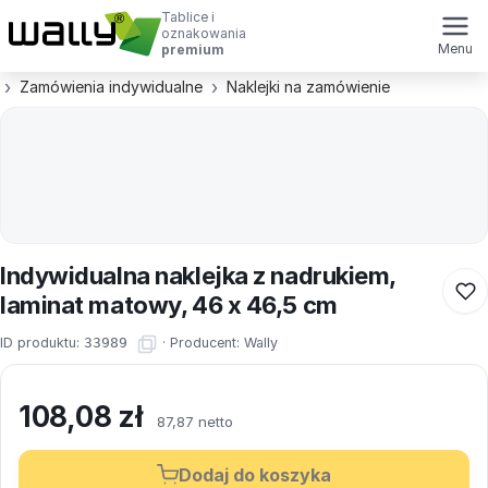
Tablice i
oznakowania
Menu
premium
Zamówienia indywidualne
Naklejki na zamówienie
Indywidualna naklejka z nadrukiem,
laminat matowy, 46 x 46,5 cm
ID produktu:
33989
·
Producent:
Wally
108,08
zł
87,87 netto
Dodaj do koszyka