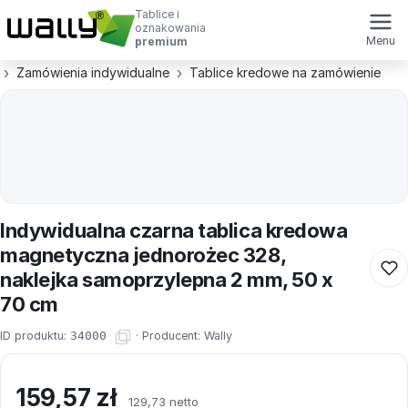
Tablice i
oznakowania
Menu
premium
Zamówienia indywidualne
Tablice kredowe na zamówienie
Indywidualna czarna tablica kredowa
magnetyczna jednorożec 328,
naklejka samoprzylepna 2 mm, 50 x
70 cm
ID produktu:
34000
·
Producent:
Wally
159,57
zł
129,73 netto