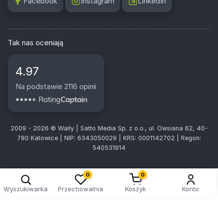
Facebook
Instagram
LinkedIn
Tak nas oceniają
4.97
Na podstawie 2116 opinii
2009 - 2026 © Wally | Satto Media Sp. z o.o., ul. Owsiana 62, 40-
780 Katowice | NIP: 6343050029 | KRS: 0001142702 | Regon:
540531914
0
0
Wyszukiwarka
Przechowalnia
Koszyk
Konto