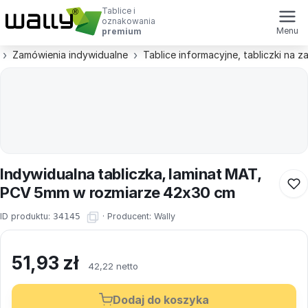
Tablice i
oznakowania
Menu
premium
Zamówienia indywidualne
Tablice informacyjne, tabliczki na 
Indywidualna tabliczka, laminat MAT,
PCV 5mm w rozmiarze 42x30 cm
ID produktu:
34145
·
Producent:
Wally
51,93
zł
42,22 netto
Dodaj do koszyka