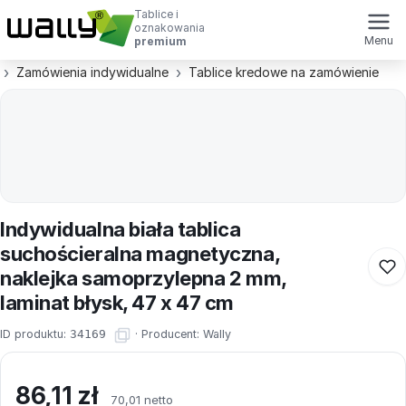
Tablice i
oznakowania
Menu
premium
Zamówienia indywidualne
Tablice kredowe na zamówienie
Indywidualna biała tablica
suchościeralna magnetyczna,
naklejka samoprzylepna 2 mm,
laminat błysk, 47 x 47 cm
ID produktu:
34169
·
Producent:
Wally
86,11
zł
70,01 netto