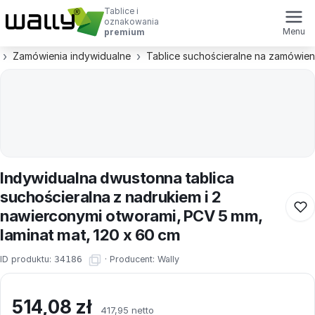
Tablice i
oznakowania
Menu
premium
Zamówienia indywidualne
Tablice suchościeralne na zamówien
Indywidualna dwustonna tablica
suchościeralna z nadrukiem i 2
nawierconymi otworami, PCV 5 mm,
laminat mat, 120 x 60 cm
ID produktu:
34186
·
Producent:
Wally
514,08
zł
417,95 netto