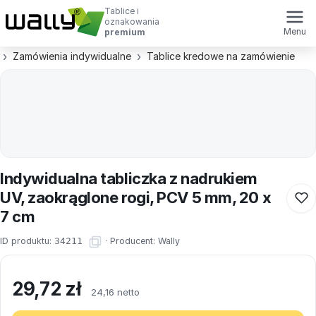
Tablice i
oznakowania
Menu
premium
Zamówienia indywidualne
Tablice kredowe na zamówienie
Indywidualna tabliczka z nadrukiem
UV, zaokrąglone rogi, PCV 5 mm, 20 x
7 cm
ID produktu:
34211
·
Producent:
Wally
29,72
zł
24,16 netto