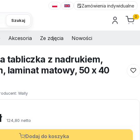
Zamówienia indywidualne
0
Szukaj
e
Akcesoria
Ze zdjęcia
Nowości
a tabliczka z nadrukiem,
, laminat matowy, 50 x 40
roducent:
Wally
ł
124,80 netto
Dodaj do koszyka