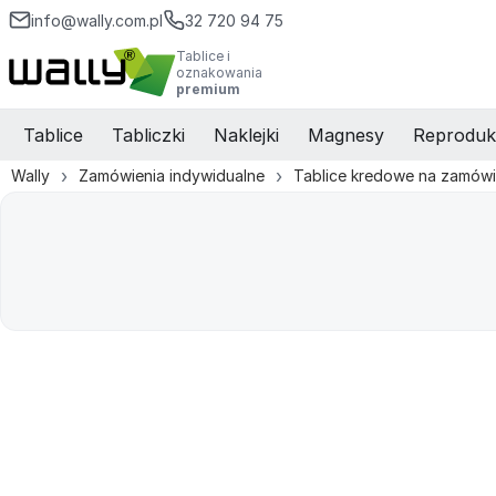
info@wally.com.pl
32 720 94 75
Tablice i
oznakowania
premium
Tablice
Tabliczki
Naklejki
Magnesy
Reproduk
Wally
Zamówienia indywidualne
Tablice kredowe na zamówi