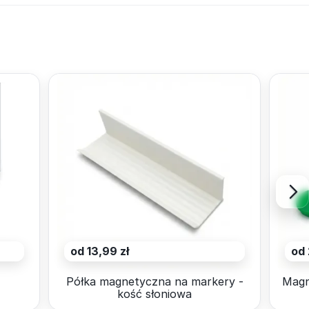
od 13,99 zł
od 
4
Półka magnetyczna na markery -
Magn
kość słoniowa