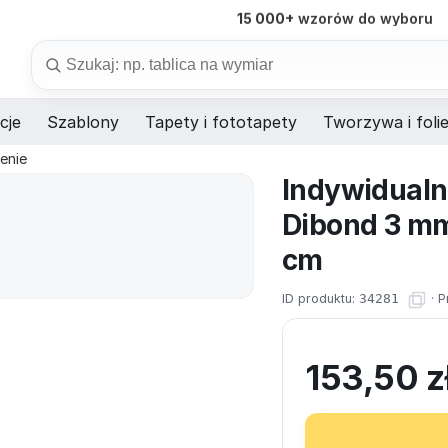
15 000+
wzorów do wyboru
98%
dostaw na czas
Szukaj
cje
Szablony
Tapety i fototapety
Tworzywa i foli
enie
Indywidualn
Dibond 3 mm
cm
ID produktu:
34281
·
P
153,50
z