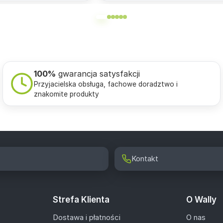
100%
gwarancja satysfakcji
Przyjacielska obsługa, fachowe doradztwo i
znakomite produkty
Kontakt
Strefa Klienta
O Wally
Dostawa i płatności
O nas