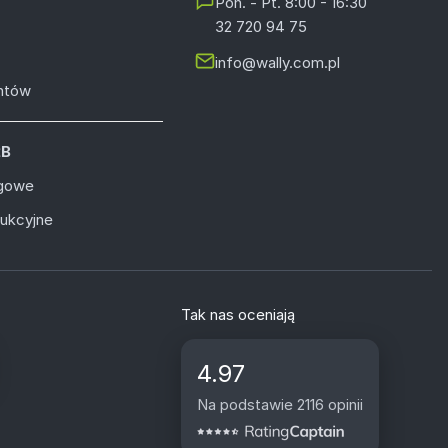
Pon. - Pt. 8:00 - 16:30
32 720 94 75
info@wally.com.pl
entów
2B
ugowe
dukcyjne
Tak nas oceniają
4.97
Na podstawie 2116 opinii