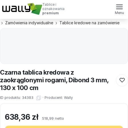
Tablice i
oznakowania
Menu
premium
Zamówienia indywidualne
Tablice kredowe na zamówienie
Czarna tablica kredowa z
zaokrąglonymi rogami, Dibond 3 mm,
130 x 100 cm
ID produktu:
34303
·
Producent:
Wally
638,36
zł
518,99 netto