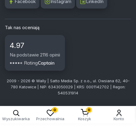
Facebook
Instagram
LinkedIn
Tak nas oceniają
4.97
Na podstawie 2116 opinii
2009 - 2026 © Wally | Satto Media Sp. z o.o., ul. Owsiana 62, 40-
780 Katowice | NIP: 6343050029 | KRS: 0001142702 | Regon:
540531914
0
0
Wyszukiwarka
Przechowalnia
Koszyk
Konto