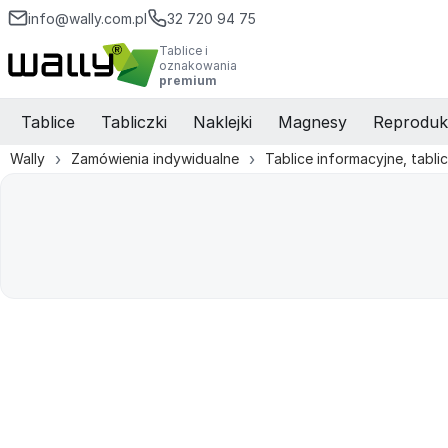
info@wally.com.pl
32 720 94 75
Tablice i
oznakowania
premium
Tablice
Tabliczki
Naklejki
Magnesy
Reproduk
Wally
Zamówienia indywidualne
Tablice informacyjne, tabli