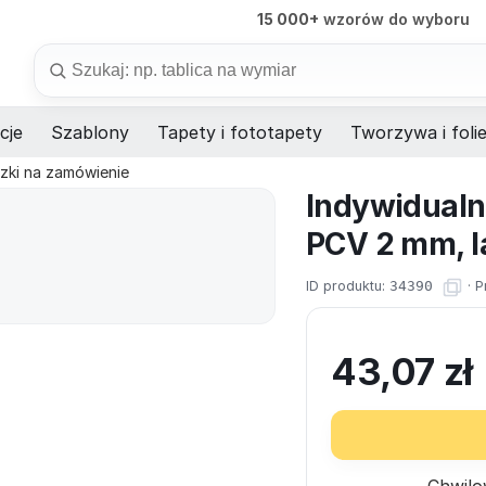
15 000+
wzorów do wyboru
98%
dostaw na czas
Szukaj
cje
Szablony
Tapety i fototapety
Tworzywa i foli
czki na zamówienie
Indywidualn
PCV 2 mm, l
ID produktu:
34390
·
P
43,07
zł
Chwilo