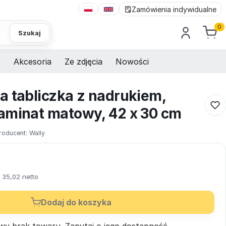
Zamówienia indywidualne
0
Szukaj
e
Akcesoria
Ze zdjęcia
Nowości
a tabliczka z nadrukiem,
aminat matowy, 42 x 30 cm
roducent:
Wally
35,02 netto
Dodaj do koszyka
wy brak towaru.
Zapytaj
o jego dostępność.